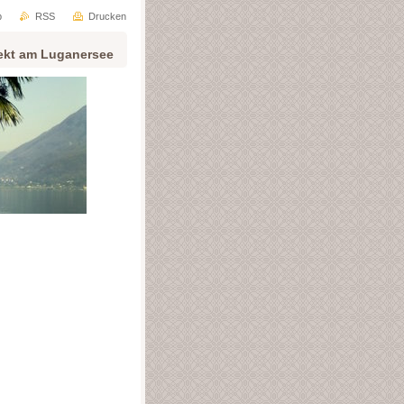
p
RSS
Drucken
rekt am Luganersee