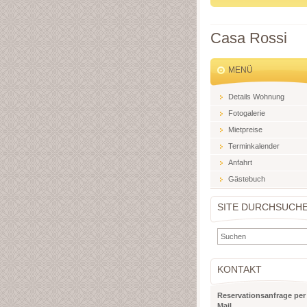
Casa Rossi
MENÜ
Details Wohnung
Fotogalerie
Mietpreise
Terminkalender
Anfahrt
Gästebuch
SITE DURCHSUCH
KONTAKT
Reservationsanfrage per
Mail